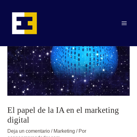
Ir
Main
al
contenido
Men
El papel de la IA en el marketing
digital
Deja un comentario
/
Marketing
/ Por