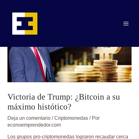
Ir
Main
al
contenido
Men
Victoria de Trump: ¿Bitcoin a su
máximo histótico?
Deja un comentario
/
Criptomonedas
/ Por
econoemprendedor.com
Los grupos pro-criptomonedas lograron recaudar cerca